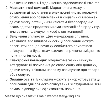
вирішенню питань і підвищенню задоволеності клієнтів.
Маркетингові кампанії
: Маркетологи можуть
вставляти ці посилання в електронні листи, рекламні
оголошення або повідомлення в соціальних мережах,
даючи змогу потенційним клієнтам безпосередньо
взаємодіяти з представниками компанії або продукту,
тим самим підвищуючи коефіцієнт конверсії.
Залучення спільноти
: Для менеджерів спільнот,
керівників або впливових осіб ці посилання можуть
полегшити процес початку особистого приватного
спілкування з будь-яким охочим, сприяючи зміцненню
почуття спільності.
Електронна комерція
: Інтернет-магазини можуть
інтегрувати ці посилання до свого сайту або додатку,
даючи змогу клієнтам напряму запитувати про товари
або послуги.
Онлайн-освіта
: Викладачі можуть використовувати ці
посилання для прямого спілкування зі студентами, тим
самим підвищуючи ефективність навчання.
Маєте що сказати? Email:
webmaster@l1nq.link
.